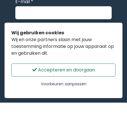
E-mail *
Wat is uw situatie? *
Het eerste gesprek is gratis.
Wij gebruiken cookies
Wij en onze partners slaan met jouw
toestemming informatie op jouw apparaat op
en gebruiken dit.
Versturen
Accepteren en doorgaan
Om spam tegen te gaan gebruiken we reCAPTCHA.
De Google
privacyvoorwaarden
en
Voorkeuren aanpassen
servicevoorwaarden
zijn van toepassing.